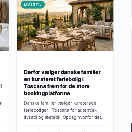
LIVSSTIL
Derfor vælger danske familier
en kurateret feriebolig i
l
Toscana frem for de store
bookingplatforme
r
Danske familier vælger kuraterede
ferieboliger i Toscana for autentisk
livsstil og æstetik. Opdag hvorfor det
l
slår de store bookingplatforme.