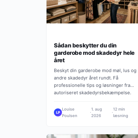
Sådan beskytter du din
garderobe mod skadedyr hele
året
Beskyt din garderobe mod møl, lus og
andre skadedyr året rundt. Få
professionelle tips og løsninger fra
autoriseret skadedyrsbekæmpelse.
Louise
1. aug
12 min
·
·
LP
Poulsen
2026
læsning