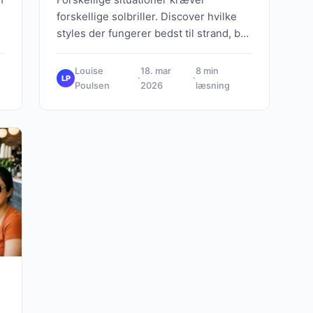
forskellige solbriller. Discover hvilke
styles der fungerer bedst til strand, by
og daglig aktivitet uden at gå på
kompromis med stil.
Louise
18. mar
8 min
·
·
LP
Poulsen
2026
læsning