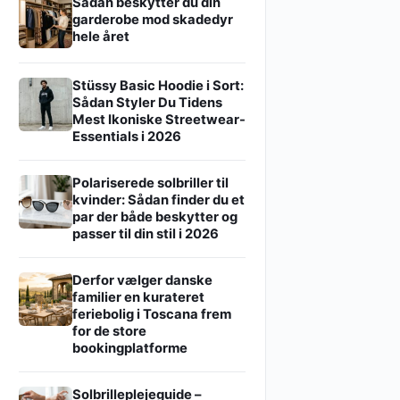
Sådan beskytter du din
garderobe mod skadedyr
hele året
Stüssy Basic Hoodie i Sort:
Sådan Styler Du Tidens
Mest Ikoniske Streetwear-
Essentials i 2026
Polariserede solbriller til
kvinder: Sådan finder du et
par der både beskytter og
passer til din stil i 2026
Derfor vælger danske
familier en kurateret
feriebolig i Toscana frem
for de store
bookingplatforme
Solbrilleplejeguide –