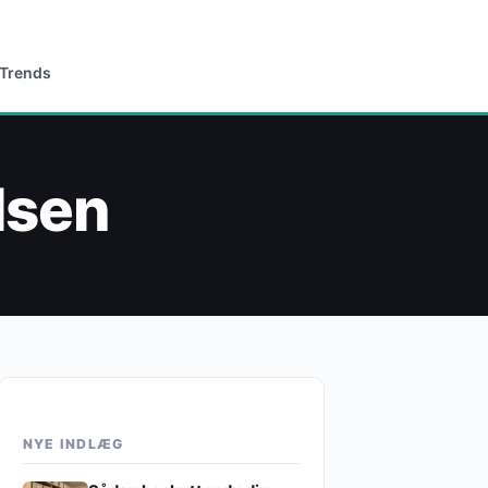
 Trends
lsen
NYE INDLÆG