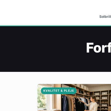
Solbril
For
KVALITET & PLEJE