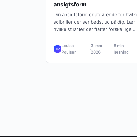
ansigtsform
Din ansigtsform er afgørende for hvilk
solbriller der ser bedst ud på dig. Lær
hvilke stilarter der flatter forskellige
former og find din perfekte match.
Louise
3. mar
8 min
·
·
LP
Poulsen
2026
læsning