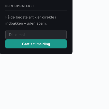
BLIV OPDATERET
Få de bedste artikler direkte i
indbakken – uden spam.
Gratis tilmelding