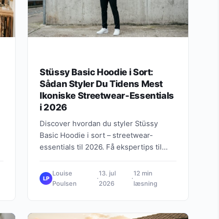
Stüssy Basic Hoodie i Sort:
Sådan Styler Du Tidens Mest
Ikoniske Streetwear-Essentials
i 2026
Discover hvordan du styler Stüssy
Basic Hoodie i sort – streetwear-
essentials til 2026. Få ekspertips til
urban fashion og ikoniske looks.
Louise
13. jul
12 min
·
·
LP
Poulsen
2026
læsning