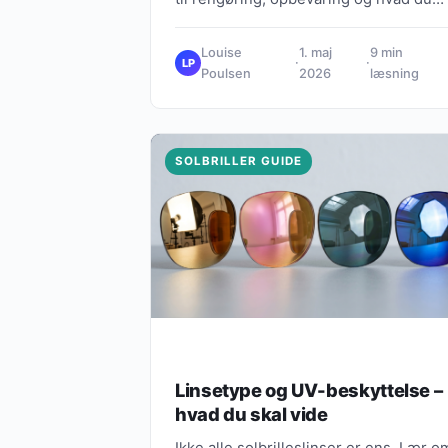
bør undgå for at holde dem i topform.
Louise
1. maj
9 min
·
·
LP
Poulsen
2026
læsning
SOLBRILLER GUIDE
Linsetype og UV-beskyttelse –
hvad du skal vide
Ikke alle solbrilleslinser er ens. Lær o