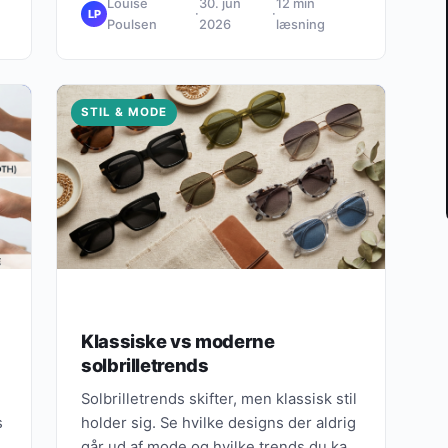
Louise
30. jun
12 min
·
·
LP
Poulsen
2026
læsning
STIL & MODE
Klassiske vs moderne
solbrilletrends
Solbrilletrends skifter, men klassisk stil
s
holder sig. Se hvilke designs der aldrig
går ud af mode og hvilke trends du kan