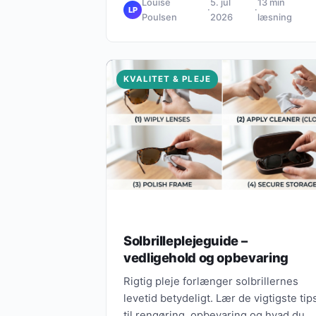
Louise
5. jul
13 min
·
·
LP
Poulsen
2026
læsning
KVALITET & PLEJE
Solbrilleplejeguide –
vedligehold og opbevaring
Rigtig pleje forlænger solbrillernes
levetid betydeligt. Lær de vigtigste tip
til rengøring, opbevaring og hvad du