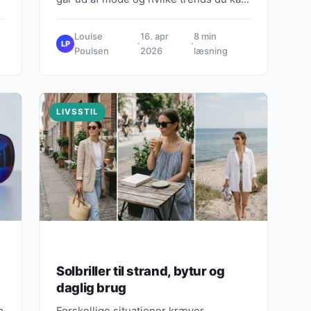
eksperimentere med.
Louise
16. apr
8 min
·
·
LP
Poulsen
2026
læsning
LIVSSTIL
Solbriller til strand, bytur og
daglig brug
m
Forskellige situationer kræver