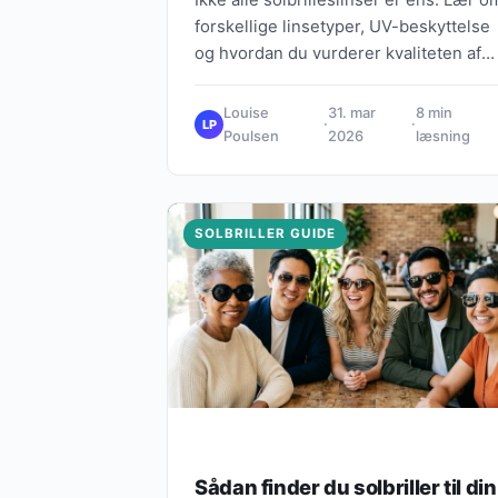
forskellige linsetyper, UV-beskyttelse
og hvordan du vurderer kvaliteten af
dine solbriller.
Louise
31. mar
8 min
·
·
LP
Poulsen
2026
læsning
SOLBRILLER GUIDE
Sådan finder du solbriller til din